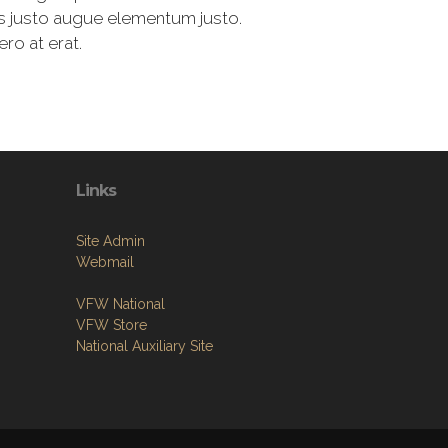
us justo augue elementum justo.
ro at erat.
Links
Site Admin
Webmail
VFW National
VFW Store
National Auxiliary Site