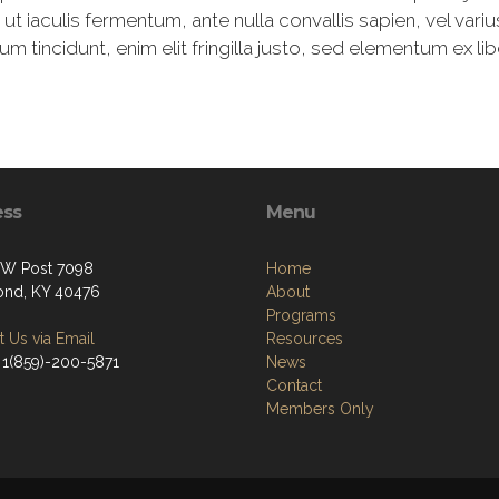
 iaculis fermentum, ante nulla convallis sapien, vel vari
tincidunt, enim elit fringilla justo, sed elementum ex libe
ess
Menu
W Post 7098
Home
nd, KY 40476
About
Programs
 Us via Email
Resources
 1(859)-200-5871
News
Contact
Members Only