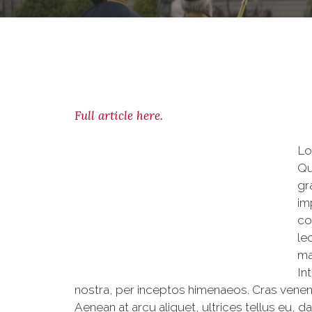
Full article here.
Lo
Qu
gr
im
co
le
ma
In
nostra, per inceptos himenaeos. Cras venena
Aenean at arcu aliquet, ultrices tellus eu, d