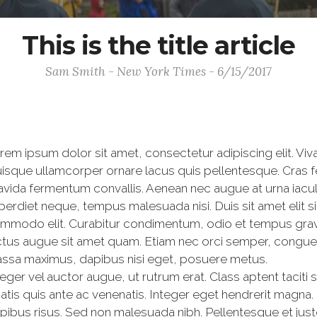
This is the title article
Sam Smith - New York Times - 6/15/2017
rem ipsum dolor sit amet, consectetur adipiscing elit. Vi
isque ullamcorper ornare lacus quis pellentesque. Cras f
avida fermentum convallis. Aenean nec augue at urna iacul
perdiet neque, tempus malesuada nisi. Duis sit amet elit s
mmodo elit. Curabitur condimentum, odio et tempus gravid
ctus augue sit amet quam. Etiam nec orci semper, congue r
ssa maximus, dapibus nisi eget, posuere metus.
teger vel auctor augue, ut rutrum erat. Class aptent taciti
tis quis ante ac venenatis. Integer eget hendrerit magna.
apibus risus. Sed non malesuada nibh. Pellentesque et justo 