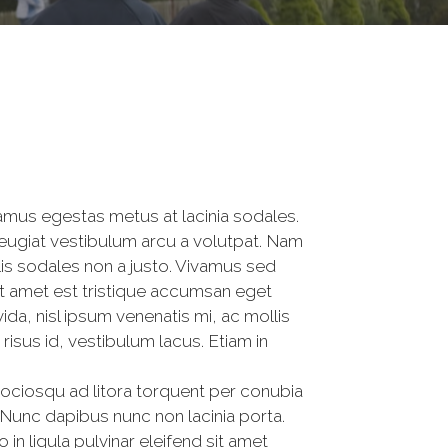
vamus egestas metus at lacinia sodales.
eugiat vestibulum arcu a volutpat. Nam
is sodales non a justo. Vivamus sed
it amet est tristique accumsan eget
a, nisl ipsum venenatis mi, ac mollis
isus id, vestibulum lacus. Etiam in
 sociosqu ad litora torquent per conubia
 Nunc dapibus nunc non lacinia porta.
in ligula pulvinar eleifend sit amet