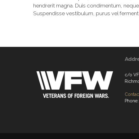
hendrerit magna. Duis condimentum, neque ut
Suspendisse vestibulum, purus vel fermentum 
Addr
c/o VF
Richmo
Contact
Phone: